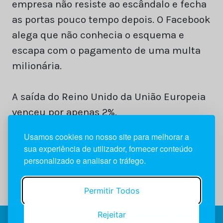
empresa não resiste ao escândalo e fecha
as portas pouco tempo depois. O Facebook
alega que não conhecia o esquema e
escapa com o pagamento de uma multa
milionária.
A saída do Reino Unido da União Europeia
venceu por apenas 2%.
Usamos cookies no nosso site para melhorar a
E essa não foi a única campanha feita pela
sua experiência de utilizador, fornecer conteúdo
Cambridge Analytics.
personalizado e analisar o tráfego.
Permitir Todos
Rejeitar