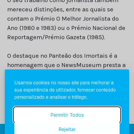
mereceu distinções, entre as quais se
contam o Prémio O Melhor Jornalista do
Ano (1980 e 1983) ou o Prémio Nacional de
Reportagem/Prémio Gazeta (1985).
O destaque no Panteão dos Imortais é a
homenagem que o NewsMuseum presta a
Baptista-Bastos: o jornalista, o escritor, o
Usamos cookies no nosso site para melhorar a
homem.
sua experiência de utilizador, fornecer conteúdo
personalizado e analisar o tráfego.
Permitir Todos
Rejeitar