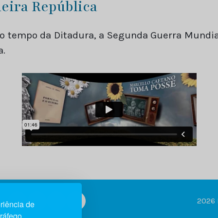
eira República
 o tempo da Ditadura, a Segunda Guerra Mundia
a.
2026 
riência de
tráfego.