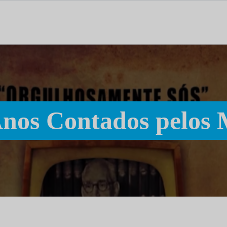
tal dedicado às notícias, aos media e à comunicação.
Anos Contados pelos 