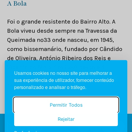
A Bola
Foi o grande resistente do Bairro Alto. A
Bola viveu desde sempre na Travessa da
Queimada nº33 onde nasceu, em 1945,
como bissemanário, fundado por Cândido
de Oliveira, António Ribeiro dos Reis e
Vicente de Melo. Em 1989 passa a 4
Usamos cookies no nosso site para melhorar a
edições semanais e torna-se diário em
sua experiência de utilizador, fornecer conteúdo
1995. Em 2012 acolhe a Bola TV.
personalizado e analisar o tráfego.
Permitir Todos
Rejeitar