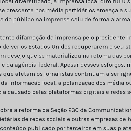
obal diversificado, a imprensa local diminuiu 
se crescente nos média partidários ameaça a s
a do público na imprensa caiu de forma alarma
tante difamação da imprensa pelo presidente Tr
o de ver os Estados Unidos recuperarem o seu s
um desejo que se materializou na retoma das c
 e da agência federal. Apesar desses esforços,
s que afetam os jornalistas continuam a ser ign
a informação local, a polarização dos média o
a causado pelas plataformas digitais e redes so
obre a reforma da Seção 230 da Communication
ietárias de redes sociais e outras empresas de
 conteúdo publicado por terceiros em suas pla