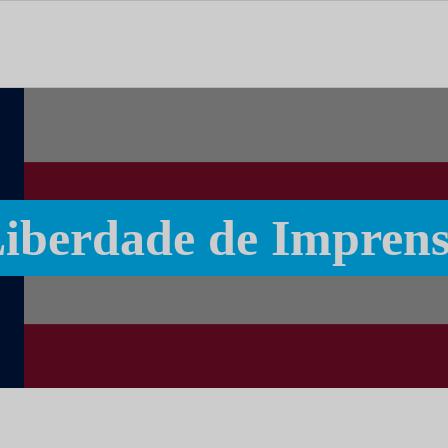
tal dedicado às notícias, aos media e à comunicação.
iberdade de Impren