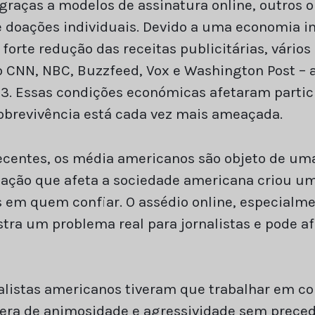
graças a modelos de assinatura online, outros 
 doações individuais. Devido a uma economia im
forte redução das receitas publicitárias, vário
 CNN, NBC, Buzzfeed, Vox e Washington Post –
3. Essas condições económicas afetaram parti
sobrevivência está cada vez mais ameaçada.
ecentes, os média americanos são objeto de u
mação que afeta a sociedade americana criou u
em quem confiar. O assédio online, especialme
ra um problema real para jornalistas e pode af
nalistas americanos tiveram que trabalhar em c
ra de animosidade e agressividade sem prece