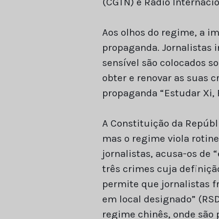
(CGTN) e Rádio Internaci
Aos olhos do regime, a i
propaganda. Jornalistas
sensível são colocados so
obter e renovar as suas c
propaganda “Estudar Xi, F
A Constituição da Repúbl
mas o regime viola rotine
jornalistas, acusa-os de 
três crimes cuja definiç
permite que jornalistas f
em local designado” (RSD
regime chinês, onde são 