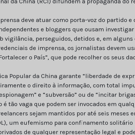
onal da China (RCI) difundem a propaganda do 
mprensa deve atuar como porta-voz do partido e 
 independentes e bloggers que ousam investiga
b vigilância, perseguidos, detidos e, em alguns 
redenciais de imprensa, os jornalistas devem us
ortalecer o País”, que pode recolher os seus da
ica Popular da China garante “liberdade de expr
iramente o direito à informação, com total impu
“espionagem” e “subversão” ou de “incitar briga
ão é tão vaga que podem ser invocados em qualqu
reelancers sejam mantidos por até seis meses e
L), um eufemismo para confinamento solitário 
privados de qualquer representação legal e po